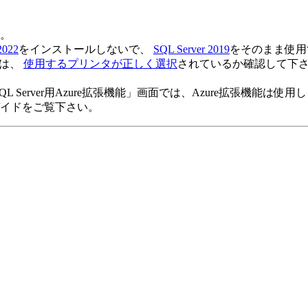
。
2022
をインストールしないで、
SQL Server 2019
をそのまま使用
には、
使用するプリンタが正しく選択
されているか確認して下
る「SQL Server用Azure拡張機能」画面では、Azure拡張機能は使
イドをご覧下さい。