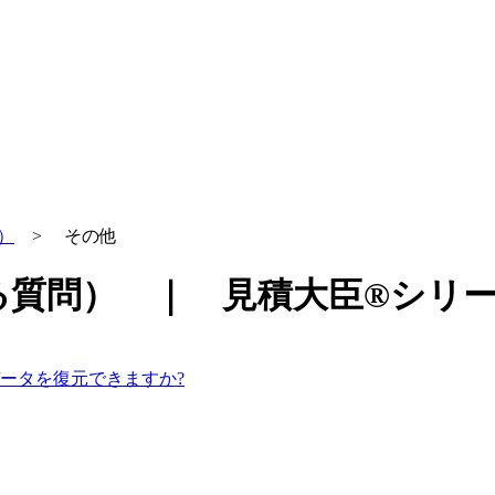
）
> その他
る質問） ｜ 見積大臣®シリ
ータを復元できますか?