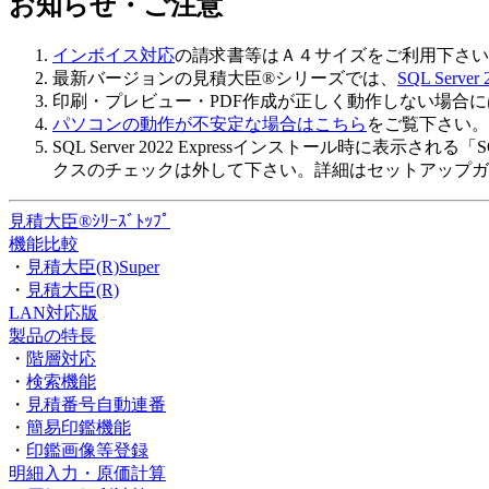
お知らせ・ご注意
インボイス対応
の請求書等はＡ４サイズをご利用下さい
最新バージョンの見積大臣®シリーズでは、
SQL Server 
印刷・プレビュー・PDF作成が正しく動作しない場合
パソコンの動作が不安定な場合はこちら
をご覧下さい。
SQL Server 2022 Expressインストール時に表示され
クスのチェックは外して下さい。詳細はセットアップガ
見積大臣®ｼﾘｰｽﾞﾄｯﾌﾟ
機能比較
・
見積大臣(R)Super
・
見積大臣(R)
LAN対応版
製品の特長
・
階層対応
・
検索機能
・
見積番号自動連番
・
簡易印鑑機能
・
印鑑画像等登録
明細入力・原価計算