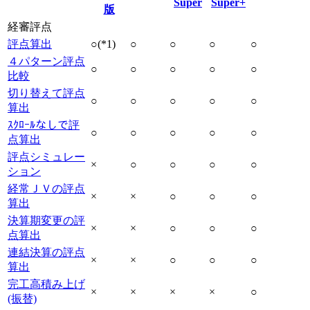
Super
Super+
版
経審評点
評点算出
○(*1)
○
○
○
○
４パターン評点
○
○
○
○
○
比較
切り替えて評点
○
○
○
○
○
算出
ｽｸﾛｰﾙなしで評
○
○
○
○
○
点算出
評点シミュレー
×
○
○
○
○
ション
経常ＪＶの評点
×
×
○
○
○
算出
決算期変更の評
×
×
○
○
○
点算出
連結決算の評点
×
×
○
○
○
算出
完工高積み上げ
×
×
×
×
○
(振替)