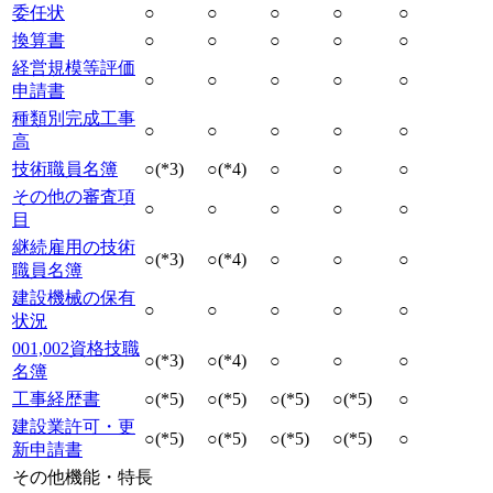
委任状
○
○
○
○
○
換算書
○
○
○
○
○
経営規模等評価
○
○
○
○
○
申請書
種類別完成工事
○
○
○
○
○
高
技術職員名簿
○(*3)
○(*4)
○
○
○
その他の審査項
○
○
○
○
○
目
継続雇用の技術
○(*3)
○(*4)
○
○
○
職員名簿
建設機械の保有
○
○
○
○
○
状況
001,002資格技職
○(*3)
○(*4)
○
○
○
名簿
工事経歴書
○(*5)
○(*5)
○(*5)
○(*5)
○
建設業許可・更
○(*5)
○(*5)
○(*5)
○(*5)
○
新申請書
その他機能・特長