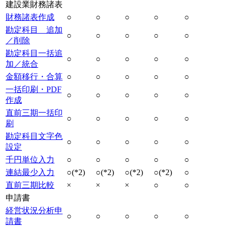
建設業財務諸表
財務諸表作成
○
○
○
○
○
勘定科目 追加
○
○
○
○
○
／削除
勘定科目一括追
○
○
○
○
○
加／統合
金額移行・合算
○
○
○
○
○
一括印刷・PDF
○
○
○
○
○
作成
直前三期一括印
○
○
○
○
○
刷
勘定科目文字色
○
○
○
○
○
設定
千円単位入力
○
○
○
○
○
連結最少入力
○(*2)
○(*2)
○(*2)
○(*2)
○
直前三期比較
×
×
×
○
○
申請書
経営状況分析申
○
○
○
○
○
請書