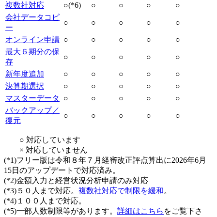
複数社対応
○(*6)
○
○
○
○
会社データコピ
○
○
○
○
○
ー
オンライン申請
○
○
○
○
○
最大６期分の保
○
○
○
○
○
存
新年度追加
○
○
○
○
○
決算期選択
○
○
○
○
○
マスターデータ
○
○
○
○
○
バックアップ／
○
○
○
○
○
復元
○ 対応しています
× 対応していません
(*1)フリー版は令和８年７月経審改正評点算出に2026年6月
15日のアップデートで対応済み。
(*2)金額入力と経営状況分析申請のみ対応
(*3)５０人まで対応。
複数社対応で制限を緩和
。
(*4)１００人まで対応。
(*5)一部人数制限等があります。
詳細はこちら
をご覧下さ