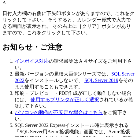
A
日付入力欄の右側に
下矢印ボタン
がありますので、これをク
リックして下さい。 そうすると、カレンダー形式で入力で
きる画面が表示され、 その右上に［
クリア
］ボタンがあり
ますので、これをクリックして下さい。
お知らせ・ご注意
インボイス対応
の請求書等はＡ４サイズをご利用下さ
い。
最新バージョンの見積大臣®シリーズでは、
SQL Server
2022
をインストールしないで、
SQL Server 2019
をその
まま使用することもできます。
印刷・プレビュー・PDF作成が正しく動作しない場合
には、
使用するプリンタが正しく選択
されているか確
認して下さい。
パソコンの動作が不安定な場合はこちら
をご覧下さ
い。
SQL Server 2022 Expressインストール時に表示される
「SQL Server用Azure拡張機能」画面では、Azure拡張