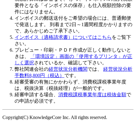
要件となる「インボイスの保存」も仕入税額控除の要
件にはなりません。
インボイスの郵送送付をご希望の場合には、普通郵便
で発送します。 到着まで2日～1週間程度かかりますの
で、あらかじめご了承下さい。
インボイス（適格請求書）についてはこちら
をご覧下
さい。
プレビュー・印刷・ＰＤＦ作成が正しく動作しないと
きは、
「環境設定」画面の「使用するプリンタ」が正
しく選択
されているか、確認して下さい。
弊社関連会社の
経営状況分析機関
では、
経営状況分析
手数料8,800円（税込）
です。
経審受審の有無にかかわらず、
消費税課税事業年度
は、税抜決算（税抜経理）が一般的
です。
経審申請する場合、
消費税課税事業年度は税抜金額
で
の申請が必須です。
Copyright(C) KnowledgeCore Inc. All rights reserved.