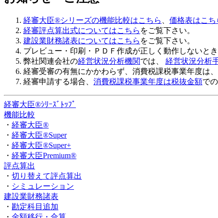
経審大臣®シリーズの機能比較はこちら
、
価格表はこち
経審評点算出式についてはこちら
をご覧下さい。
建設業財務諸表についてはこちら
をご覧下さい。
プレビュー・印刷・ＰＤＦ作成が正しく動作しないと
弊社関連会社の
経営状況分析機関
では、
経営状況分析手
経審受審の有無にかかわらず、
消費税課税事業年度は、
経審申請する場合、
消費税課税事業年度は税抜金額
での
経審大臣®ｼﾘｰｽﾞﾄｯﾌﾟ
機能比較
・
経審大臣®
・
経審大臣®Super
・
経審大臣®Super+
・
経審大臣Premium®
評点算出
・
切り替えて評点算出
・
シミュレーション
建設業財務諸表
・
勘定科目追加
・
金額移行・合算