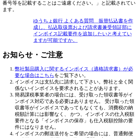
番号等を記載することはご遠慮ください。」と記載されてい
ます。
ゆうちょ銀行 よくある質問 振替払込書を作
成し、払込取扱票および請求書兼受領証部に
インボイス記載要件を追加したいと考えてい
ますが可能ですか。
お知らせ・ご注意
弊社製品購入に関するインボイス（適格請求書）が必
要な場合はこちら
をご覧下さい。
インボイスは支払先に請求
して下さい。弊社と全く関
係ないインボイスを要求されることがあります。
簡易課税事業者の場合には、受け取った領収書等がイ
ンボイス対応である必要はありません
。 受け取った領
収書等がインボイスであってもなくても、消費税の納
税額計算には影響なく、 かつ、インボイスの仕入税額
要件となる「インボイスの保存」も仕入税額控除の要
件にはなりません。
インボイスの郵送送付をご希望の場合には、普通郵便