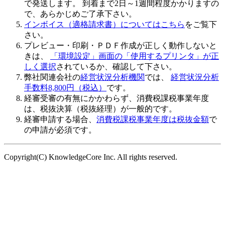
で発送します。 到着まで2日～1週間程度かかりますの
で、あらかじめご了承下さい。
インボイス（適格請求書）についてはこちら
をご覧下
さい。
プレビュー・印刷・ＰＤＦ作成が正しく動作しないと
きは、
「環境設定」画面の「使用するプリンタ」が正
しく選択
されているか、確認して下さい。
弊社関連会社の
経営状況分析機関
では、
経営状況分析
手数料8,800円（税込）
です。
経審受審の有無にかかわらず、
消費税課税事業年度
は、税抜決算（税抜経理）が一般的
です。
経審申請する場合、
消費税課税事業年度は税抜金額
で
の申請が必須です。
Copyright(C) KnowledgeCore Inc. All rights reserved.