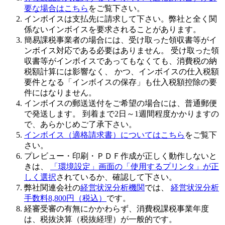
要な場合はこちら
をご覧下さい。
インボイスは支払先に請求
して下さい。弊社と全く関
係ないインボイスを要求されることがあります。
簡易課税事業者の場合には、受け取った領収書等がイ
ンボイス対応である必要はありません
。 受け取った領
収書等がインボイスであってもなくても、消費税の納
税額計算には影響なく、 かつ、インボイスの仕入税額
要件となる「インボイスの保存」も仕入税額控除の要
件にはなりません。
インボイスの郵送送付をご希望の場合には、普通郵便
で発送します。 到着まで2日～1週間程度かかりますの
で、あらかじめご了承下さい。
インボイス（適格請求書）についてはこちら
をご覧下
さい。
プレビュー・印刷・ＰＤＦ作成が正しく動作しないと
きは、
「環境設定」画面の「使用するプリンタ」が正
しく選択
されているか、確認して下さい。
弊社関連会社の
経営状況分析機関
では、
経営状況分析
手数料8,800円（税込）
です。
経審受審の有無にかかわらず、
消費税課税事業年度
は、税抜決算（税抜経理）が一般的
です。