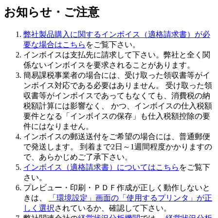
お知らせ・ご注意
弊社製品購入に関するインボイス（適格請求書）が必
要な場合はこちら
をご覧下さい。
インボイスは支払先に請求
して下さい。弊社と全く関
係ないインボイスを要求されることがあります。
簡易課税事業者の場合には、受け取った領収書等がイ
ンボイス対応である必要はありません
。 受け取った領
収書等がインボイスであってもなくても、消費税の納
税額計算には影響なく、 かつ、インボイスの仕入税額
要件となる「インボイスの保存」も仕入税額控除の要
件にはなりません。
インボイスの郵送送付をご希望の場合には、普通郵便
で発送します。 到着まで2日～1週間程度かかりますの
で、あらかじめご了承下さい。
インボイス（適格請求書）についてはこちら
をご覧下
さい。
プレビュー・印刷・ＰＤＦ作成が正しく動作しないと
きは、
「環境設定」画面の「使用するプリンタ」が正
しく選択
されているか、確認して下さい。