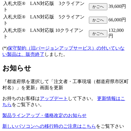
入札大臣® LAN対応版 3クライアン
39,600円
ト
入札大臣® LAN対応版 5クライアン
66,000円
ト
入札大臣® LAN対応版 10クライアン
132,000
円
ト
(*)
保守契約（旧バージョンアップサービス）の付いていな
い製品は、販売終了
しました。
お知らせ
『都道府県を選択して「注文者・工事現場（都道府県市区町
村名）」を更新』画面を更新
お持ちのお客様は
アップデート
して下さい。
更新情報はこ
ちら
をご覧下さい。
製品ラインアップ・価格改定のお知らせ
新しいパソコンへの移行時のご注意はこちら
をご覧下さい