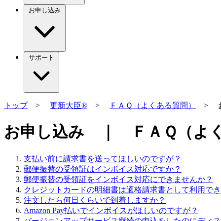
お申し込み
サポート
トップ
>
更新大臣®
>
ＦＡＱ（よくある質問）
> 
お申し込み ｜ ＦＡＱ（よ
支払い前に請求書を送ってほしいのですが？
郵便振替の受領証はインボイス対応ですか？
郵便振替の受領証をインボイス対応にできませんか？
クレジットカードの明細書は適格請求書として利用でき
注文したら何日くらいで到着しますか？
Amazon Pay払いでインボイスがほしいのですが？
バージョンアップサービス継続の申込をしたのにディス