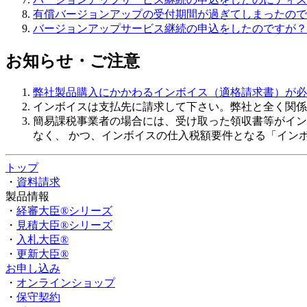
有償バージョンアップの受付期間が過ぎてしまったので
バージョンアップサービス継続の申込をしたのですが？
お知らせ・ご注意
弊社製品購入にかかわるインボイス（適格請求書）が必
インボイスは支払先に請求
して下さい。弊社と全く関係
簡易課税事業者の場合には、受け取った領収書等がイン
なく、 かつ、インボイスの仕入税額要件となる「イン
トップ
・
資料請求
製品情報
・
経審大臣®シリーズ
・
見積大臣®シリーズ
・
入札大臣®
・
更新大臣®
お申し込み
・
オンラインショップ
・
保守契約