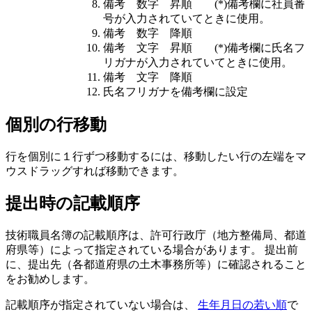
備考 数字 昇順 (*)備考欄に社員番
号が入力されていてときに使用。
備考 数字 降順
備考 文字 昇順 (*)備考欄に氏名フ
リガナが入力されていてときに使用。
備考 文字 降順
氏名フリガナを備考欄に設定
個別の行移動
行を個別に１行ずつ移動するには、移動したい行の左端をマ
ウスドラッグすれば移動できます。
提出時の記載順序
技術職員名簿の記載順序は、許可行政庁（地方整備局、都道
府県等）によって指定されている場合があります。 提出前
に、提出先（各都道府県の土木事務所等）に確認されること
をお勧めします。
記載順序が指定されていない場合
は、
生年月日の若い順
で