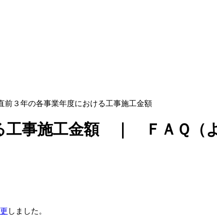
前３年の各事業年度における工事施工金額
る工事施工金額 ｜ ＦＡＱ（
更
しました。