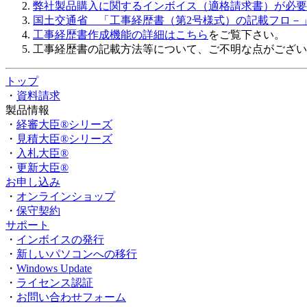
弊社製品購入に関するインボイス（適格請求書）が必要
国土交通省 「工事経歴書（第2号様式）の記載フロ－
工事経歴書作成機能の詳細はこちら
をご覧下さい。
工事経歴書の記載方法等について、ご不明な点がござい
トップ
・
資料請求
製品情報
・
経審大臣®シリーズ
・
見積大臣®シリーズ
・
入札大臣®
・
更新大臣®
お申し込み
・
オンラインショップ
・
保守契約
サポート
・
インボイスの発行
・
新しいパソコンへの移行
・
Windows Update
・
ライセンス認証
・
お問い合わせフォーム